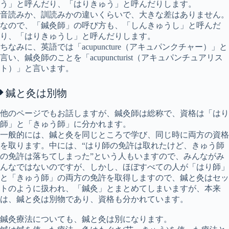
う」と呼んだり、「はりきゅう」と呼んだりします。
音読みか、訓読みかの違いくらいで、大きな差はありません。
なので、「鍼灸師」の呼び方も、「しんきゅうし」と呼んだ
り、「はりきゅうし」と呼んだりします。
ちなみに、英語では「acupuncture（アキュパンクチャー）」と
言い、鍼灸師のことを「acupuncturist（アキュパンチュアリス
ト）」と言います。
鍼と灸は別物
他のページでもお話しますが、鍼灸師は総称で、資格は「はり
師」と「きゅう師」に分かれます。
一般的には、鍼と灸を同じところで学び、同じ時に両方の資格
を取ります。中には、“はり師の免許は取れたけど、きゅう師
の免許は落ちてしまった”という人もいますので、みんながみ
んなではないのですが、しかし、ほぼすべての人が「はり師」
と「きゅう師」の両方の免許を取得しますので、鍼と灸はセッ
トのように扱われ、「鍼灸」とまとめてしまいますが、本来
は、鍼と灸は別物であり、資格も分かれています。
鍼灸療法についても、鍼と灸は別になります。