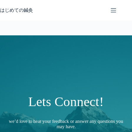
コ
ン
はじめての鍼灸
テ
ン
ツ
へ
ス
キ
ッ
プ
Lets Connect!
we’d love to hear your feedback or answer any questions you
may have.