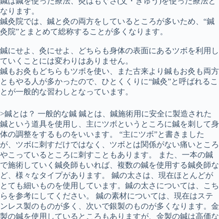
鍼は鍼を使った療法、灸はもぐさ(艾・きゅう)を使った療法と
なります。
鍼灸院では、鍼と灸の両方をしているところが多いため、“鍼
灸院”とまとめて総称することが多くなります。
鍼にせよ、灸にせよ、どちらも身体の表面にあるツボを利用し
ていくことには変わりはありません。
鍼もお灸もどちらもツボを使い、また古来より鍼もお灸も両方
ともやる人が多かったので、ひとくくりに“鍼灸”と呼ばれるこ
とが一般的な習わしとなっています。
>鍼とは？ 一般的な鍼 鍼とは、鍼施術用に安全に製造された
鍼という道具を使用し、主にツボというところに鍼を刺して身
体の調整をするものをいいます。 “主にツボ”と書きました
が、ツボに刺すだけではなく、ツボとは関係がない痛いところ
やこっているところに刺すこともあります。 また、一本の鍼
で施術していく鍼灸師もいれば、複数の鍼を使用する鍼灸師な
ど、様々なタイプがあります。 鍼の太さは、現在ほとんどが
とても細いものを使用しています。鍼の太さについては、こち
らを参考にしてください。 鍼の素材については、現在はステ
ンレス製のものが多く、次いで銀製のものが多くなります。金
製の鍼を使用しているところもありますが、金製の鍼は高価な